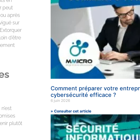
nts en
r peut
, ou après
vigué sur
 Extorquer
oin d’être
alement
es
Comment préparer votre entrepri
cybersécurité efficace ?
6 juin 2026
 n’est
» Consulter cet article
romises
enir plutôt