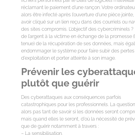
fichiers personnels par le biais de logiciels malveilla
réclamant le paiement d’une rançon. Votre ordinateu
alors être infecté après l’ouverture d’une pièce jointe
avoir cliqué sur un lien reçu dans des courriels ou na
des sites compromis. L’objectif des cybercriminels ?
de l’argent à la victime en échange de la promesse (l
tenue) de la récupération de ses données, mais ég
endommager le système pour faire subir des pertes
d’exploitation et porter atteinte à son image.
Prévenir les cyberattaqu
plutôt que guérir
Des cyberattaques aux conséquences parfois
catastrophiques pour les professionnels. La question
alors pas tant de savoir si les données seront comp
mais quand elles le seront, d’où la nécessité de prév
que de guérir notamment à travers :
– La sensibilisation.