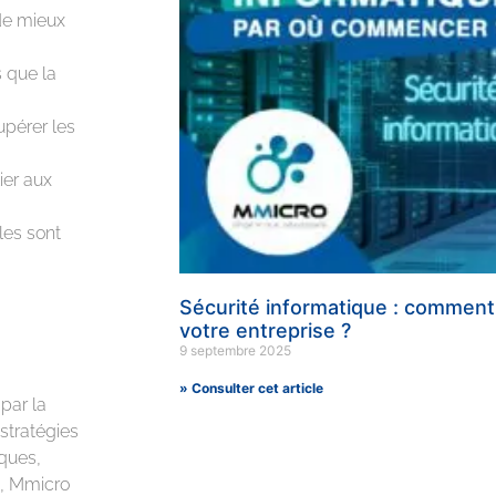
de mieux
s que la
upérer les
ier aux
les sont
Sécurité informatique : comment
votre entreprise ?
9 septembre 2025
» Consulter cet article
par la
 stratégies
ques,
s, Mmicro