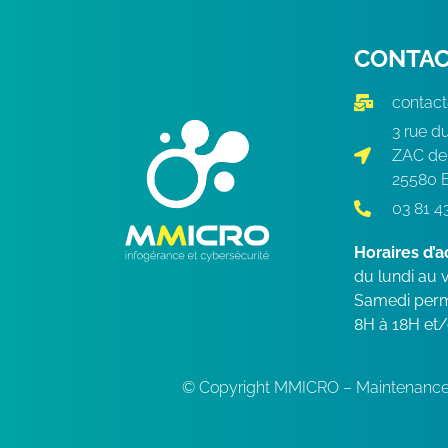
CONTA
contac
3 rue du
ZAC de 
25580 
03 81 4
Horaires d’a
du lundi au
Samedi perm
8H à 18H et
© Copyright MMICRO – Maintenance e