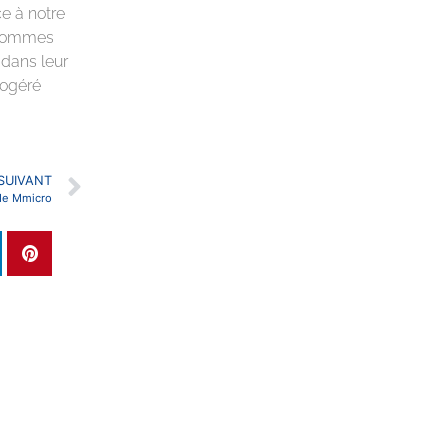
e à notre
 sommes
 dans leur
fogéré
SUIVANT
de Mmicro