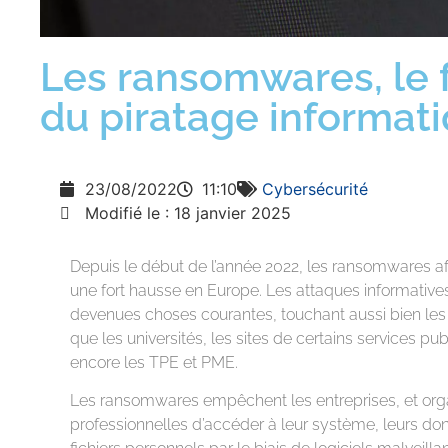
Les ransomwares, le 
du piratage informat
23/08/2022
11:10
Cybersécurité
Modifié le : 18 janvier 2025
Depuis le début de l’année 2022, les ransomwares af
une fort hausse en Europe. Les attaques informative
devenues choses courantes, touchant aussi bien les
que les universités, les sites de certains services pub
encore les TPE et PME.
Les ransomwares empêchent les entreprises, et org
professionnelles d’accéder à leur système, leurs do