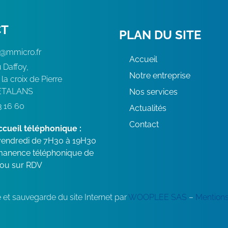
CT
PLAN DU SITE
t@mmicro.fr
Accueil
 Daffoy,
Notre entreprise
la croix de Pierre
ETALANS
Nos services
3 16 60
Actualités
Contact
ccueil téléphonique :
 vendredi de 7H30 à 19H30
anence téléphonique de
/ou sur RDV
t sauvegarde du site Internet par
WOOPLEE SAS
–
Mentions